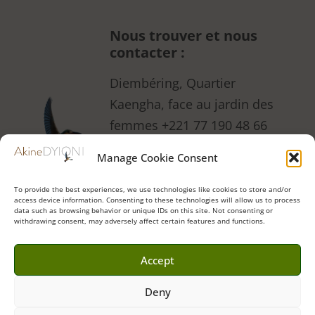
Nous trouver et nous
contacter :
Diembéring, Quartier
Kaengha, face au jardin des
femmes +221 77 190 48 66
(aussi WhatsApp)
Manage Cookie Consent
Formulaire contact
•
Instagram
•
Facebook
•
To provide the best experiences, we use technologies like cookies to store and/or
access device information. Consenting to these technologies will allow us to process
Tripadvisor
data such as browsing behavior or unique IDs on this site. Not consenting or
withdrawing consent, may adversely affect certain features and functions.
Accept
Akine Dyioni Ecolodge & Hideaway © 2023 | Site réalisé par
Griot
Deny
English